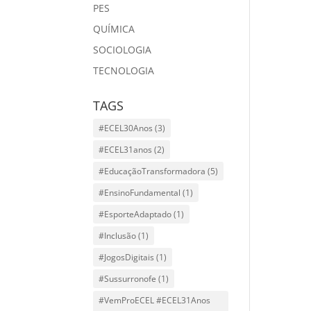
PES
QUÍMICA
SOCIOLOGIA
TECNOLOGIA
TAGS
#ECEL30Anos
(3)
#ECEL31anos
(2)
#EducaçãoTransformadora
(5)
#EnsinoFundamental
(1)
#EsporteAdaptado
(1)
#Inclusão
(1)
#JogosDigitais
(1)
#Sussurronofe
(1)
#VemProECEL #ECEL31Anos