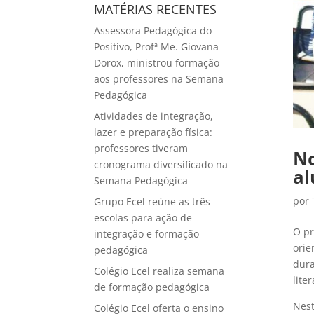
MATÉRIAS RECENTES
Assessora Pedagógica do
Positivo, Profª Me. Giovana
Dorox, ministrou formação
aos professores na Semana
Pedagógica
Atividades de integração,
lazer e preparação física:
professores tiveram
No
cronograma diversificado na
al
Semana Pedagógica
por
Grupo Ecel reúne as três
escolas para ação de
O pr
integração e formação
orie
pedagógica
dura
Colégio Ecel realiza semana
lite
de formação pedagógica
Nest
Colégio Ecel oferta o ensino