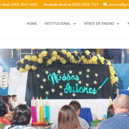
 Uraí:
(043) 3541-3289
Unidade Andirá:
(043) 3538-1727
contato@gru
HOME
INSTITUCIONAL
NÍVEIS DE ENSINO