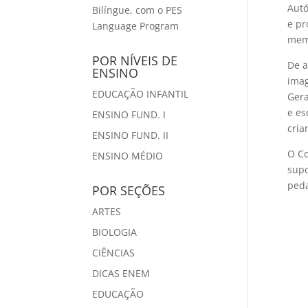
Autó
Bilíngue, com o PES
e pr
Language Program
mem
POR NÍVEIS DE
De a
ENSINO
imag
EDUCAÇÃO INFANTIL
Gera
e es
ENSINO FUND. I
cria
ENSINO FUND. II
O Co
ENSINO MÉDIO
supo
peda
POR SEÇÕES
ARTES
BIOLOGIA
CIÊNCIAS
DICAS ENEM
EDUCAÇÃO