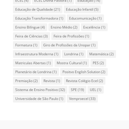
ECEL
(4)
ECEL Divina Pastora
(1)
Educação
(14)
Educação de Qualidade
(21)
Educação Infantil
(5)
Educação Transformadora
(1)
Educomunicação
(1)
Ensino Bilíngue
(4)
Ensino Médio
(2)
Excelência
(1)
Feira de Ciências
(3)
Feira de Profissões
(1)
Formatura
(1)
Giro de Profissões da Unopar
(1)
Infraestrutura Moderna
(1)
Londrina
(1)
Matemática
(2)
Matriculas Abertas
(1)
Mostra Cultural
(1)
PES
(2)
Planetário de Londrina
(1)
Positvo English Solution
(2)
Premiação
(2)
Revista
(1)
Revista Colégio Ecel
(2)
Sistema de Ensino Positivo
(32)
SPE
(19)
UEL
(1)
Universidade de São Paulo
(1)
Vemproecel
(33)