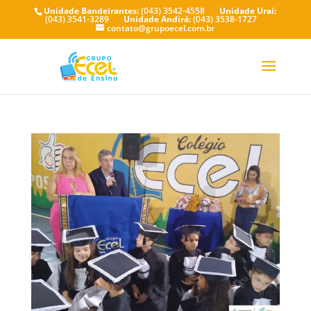
Unidade Bandeirantes:
(043) 3542-4558
Unidade Uraí:
(043) 3541-3289
Unidade Andirá:
(043) 3538-1727
contato@grupoecel.com.br