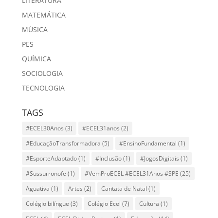
LITERATURA
MATEMÁTICA
MÙSICA
PES
QUÍMICA
SOCIOLOGIA
TECNOLOGIA
TAGS
#ECEL30Anos
(3)
#ECEL31anos
(2)
#EducaçãoTransformadora
(5)
#EnsinoFundamental
(1)
#EsporteAdaptado
(1)
#Inclusão
(1)
#JogosDigitais
(1)
#Sussurronofe
(1)
#VemProECEL #ECEL31Anos #SPE
(25)
Aguativa
(1)
Artes
(2)
Cantata de Natal
(1)
Colégio bilíngue
(3)
Colégio Ecel
(7)
Cultura
(1)