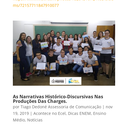
ms/72157711847910077
As Narrativas Histórico-Discursivas Nas
Produções Das Charges.
por
Tiago Dedoné Assessoria de Comunicação
|
nov
19, 2019
|
Acontece no Ecel
,
Dicas ENEM
,
Ensino
Médio
,
Notícias