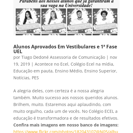
Alunos Aprovados Em Vestibulares e 1ª Fase
UEL
por
Tiago Dedoné Assessoria de Comunicação
|
nov
19, 2019
|
Acontece no Ecel
,
Colégio Ecel na mídia
,
Educação em pauta
,
Ensino Médio
,
Ensino Superior
,
Notícias
,
PES
A alegria deles, com certeza é a nossa alegria
também. Muito sucesso aos nossos queridos alunos.
Brilhem, muito. Estaremos aqui aplaudindo, com
muito orgulho, cada um de vocês. No Colégio ECEL a
educação é transformadora e de resultados efetivos.
Confira mais imagens em nosso banco de imagens:
https://www.flickr.com/photos/182043107@N05/albu