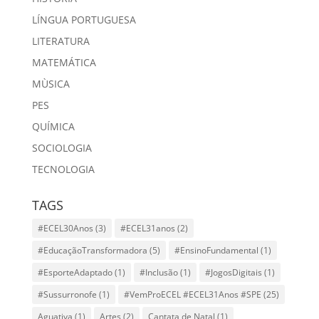
LÍNGUA PORTUGUESA
LITERATURA
MATEMÁTICA
MÙSICA
PES
QUÍMICA
SOCIOLOGIA
TECNOLOGIA
TAGS
#ECEL30Anos
(3)
#ECEL31anos
(2)
#EducaçãoTransformadora
(5)
#EnsinoFundamental
(1)
#EsporteAdaptado
(1)
#Inclusão
(1)
#JogosDigitais
(1)
#Sussurronofe
(1)
#VemProECEL #ECEL31Anos #SPE
(25)
Aguativa
(1)
Artes
(2)
Cantata de Natal
(1)