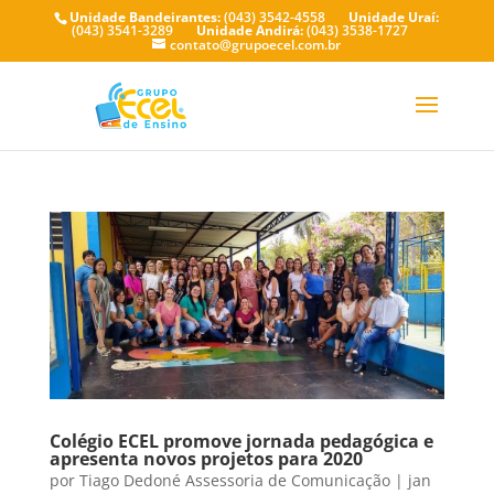
Unidade Bandeirantes:
(043) 3542-4558
Unidade Uraí:
(043) 3541-3289
Unidade Andirá:
(043) 3538-1727
contato@grupoecel.com.br
Colégio ECEL promove jornada pedagógica e
apresenta novos projetos para 2020
por
Tiago Dedoné Assessoria de Comunicação
|
jan