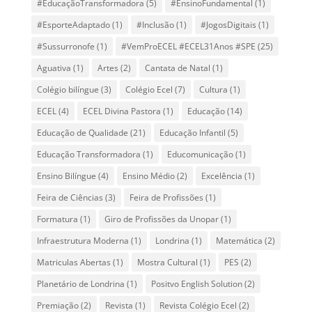
#EducaçãoTransformadora
(5)
#EnsinoFundamental
(1)
#EsporteAdaptado
(1)
#Inclusão
(1)
#JogosDigitais
(1)
#Sussurronofe
(1)
#VemProECEL #ECEL31Anos #SPE
(25)
Aguativa
(1)
Artes
(2)
Cantata de Natal
(1)
Colégio bilíngue
(3)
Colégio Ecel
(7)
Cultura
(1)
ECEL
(4)
ECEL Divina Pastora
(1)
Educação
(14)
Educação de Qualidade
(21)
Educação Infantil
(5)
Educação Transformadora
(1)
Educomunicação
(1)
Ensino Bilíngue
(4)
Ensino Médio
(2)
Excelência
(1)
Feira de Ciências
(3)
Feira de Profissões
(1)
Formatura
(1)
Giro de Profissões da Unopar
(1)
Infraestrutura Moderna
(1)
Londrina
(1)
Matemática
(2)
Matriculas Abertas
(1)
Mostra Cultural
(1)
PES
(2)
Planetário de Londrina
(1)
Positvo English Solution
(2)
Premiação
(2)
Revista
(1)
Revista Colégio Ecel
(2)