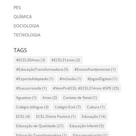
PES
QUÍMICA
SOCIOLOGIA
TECNOLOGIA
TAGS
#ECEL30Anos
(3)
#ECEL31anos
(2)
#EducaçãoTransformadora
(5)
#EnsinoFundamental
(1)
#EsporteAdaptado
(1)
#Inclusão
(1)
#JogosDigitais
(1)
#Sussurronofe
(1)
#VemProECEL #ECEL31Anos #SPE
(25)
Aguativa
(1)
Artes
(2)
Cantata de Natal
(1)
Colégio bilíngue
(3)
Colégio Ecel
(7)
Cultura
(1)
ECEL
(4)
ECEL Divina Pastora
(1)
Educação
(14)
Educação de Qualidade
(21)
Educação Infantil
(5)
Educação Transformadora
(1)
Educomunicação
(1)