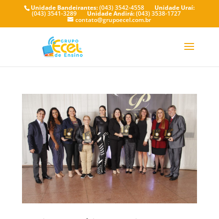
Unidade Bandeirantes:
(043) 3542-4558
Unidade Uraí:
(043) 3541-3289
Unidade Andirá:
(043) 3538-1727
contato@grupoecel.com.br