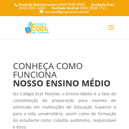
Unidade Bandeirantes:
(043) 3542-4558
Unidade Uraí:
(043) 3541-3289
Unidade Andirá:
(043) 3538-1727
contato@grupoecel.com.br
CONHEÇA COMO
FUNCIONA
NOSSO ENSINO MÉDIO
No Colégio Ecel Positivo, o Ensino Médio é a fase de
consolidação da preparação para exames de
admissão em instituições de Educação Superior e
para a vida universitária, assim como de formação
do estudante como cidadão autônomo, responsável
e ético.