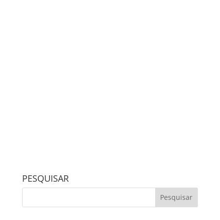
PESQUISAR
MATÉRIAS RECENTES
Assessora Pedagógica do Positivo, Profª Me. Giovana
Dorox, ministrou formação aos professores na