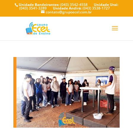
Unidade Bandeirantes:
(043) 3542-4558
Unidade Uraí:
(043) 3541-3289
Unidade Andirá:
(043) 3538-1727
contato@grupoecel.com.br