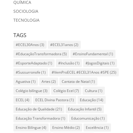
QUÍMICA
SOCIOLOGIA
TECNOLOGIA
TAGS
#ECEL30Anos
(3)
#ECEL31anos
(2)
#EducaçãoTransformadora
(5)
#EnsinoFundamental
(1)
#EsporteAdaptado
(1)
#Inclusão
(1)
#JogosDigitais
(1)
#Sussurronofe
(1)
#VemProECEL #ECEL31Anos #SPE
(25)
Aguativa
(1)
Artes
(2)
Cantata de Natal
(1)
Colégio bilíngue
(3)
Colégio Ecel
(7)
Cultura
(1)
ECEL
(4)
ECEL Divina Pastora
(1)
Educação
(14)
Educação de Qualidade
(21)
Educação Infantil
(5)
Educação Transformadora
(1)
Educomunicação
(1)
Ensino Bilíngue
(4)
Ensino Médio
(2)
Excelência
(1)