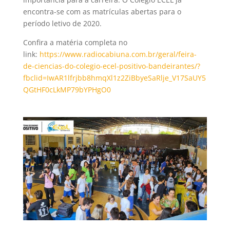
encontra-se com as matrículas abertas para o
período letivo de 2020.
Confira a matéria completa no
link:
https://www.radiocabiuna.com.br/geral/feira-
de-ciencias-do-colegio-ecel-positivo-bandeirantes/?
fbclid=IwAR1lfrjbb8hmqXl1z2ZiBbyeSaRlje_V17SaUY5
QGtHF0cLkMP79bYPHgO0