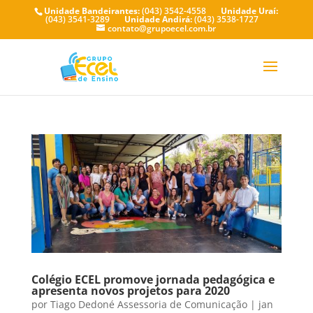
Unidade Bandeirantes:
(043) 3542-4558
Unidade Uraí:
(043) 3541-3289
Unidade Andirá:
(043) 3538-1727
contato@grupoecel.com.br
Colégio ECEL promove jornada pedagógica e
apresenta novos projetos para 2020
por
Tiago Dedoné Assessoria de Comunicação
|
jan