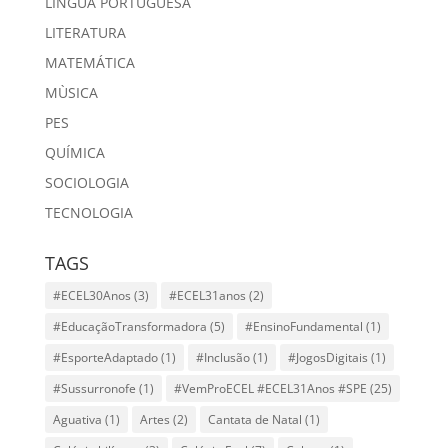
LÍNGUA PORTUGUESA
LITERATURA
MATEMÁTICA
MÙSICA
PES
QUÍMICA
SOCIOLOGIA
TECNOLOGIA
TAGS
#ECEL30Anos
(3)
#ECEL31anos
(2)
#EducaçãoTransformadora
(5)
#EnsinoFundamental
(1)
#EsporteAdaptado
(1)
#Inclusão
(1)
#JogosDigitais
(1)
#Sussurronofe
(1)
#VemProECEL #ECEL31Anos #SPE
(25)
Aguativa
(1)
Artes
(2)
Cantata de Natal
(1)