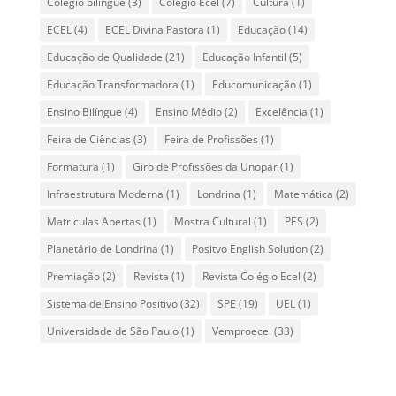
Colégio bilíngue
(3)
Colégio Ecel
(7)
Cultura
(1)
ECEL
(4)
ECEL Divina Pastora
(1)
Educação
(14)
Educação de Qualidade
(21)
Educação Infantil
(5)
Educação Transformadora
(1)
Educomunicação
(1)
Ensino Bilíngue
(4)
Ensino Médio
(2)
Excelência
(1)
Feira de Ciências
(3)
Feira de Profissões
(1)
Formatura
(1)
Giro de Profissões da Unopar
(1)
Infraestrutura Moderna
(1)
Londrina
(1)
Matemática
(2)
Matriculas Abertas
(1)
Mostra Cultural
(1)
PES
(2)
Planetário de Londrina
(1)
Positvo English Solution
(2)
Premiação
(2)
Revista
(1)
Revista Colégio Ecel
(2)
Sistema de Ensino Positivo
(32)
SPE
(19)
UEL
(1)
Universidade de São Paulo
(1)
Vemproecel
(33)