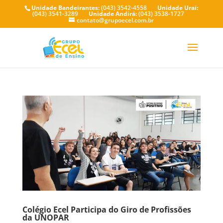
Unidade Bandeirantes:
(043) 3542-4558
Unidade Uraí:
(043) 3541-3289
Unidade Andirá:
(043) 3538-1727
contato@grupoecel.com.br
Colégio Ecel Participa do Giro de Profissões
da UNOPAR