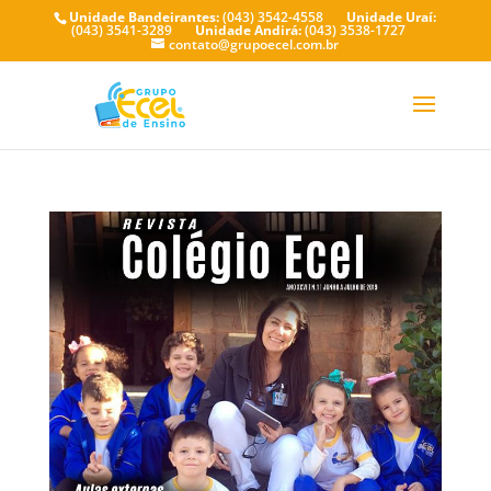
Unidade Bandeirantes:
(043) 3542-4558
Unidade Uraí:
(043) 3541-3289
Unidade Andirá:
(043) 3538-1727
contato@grupoecel.com.br