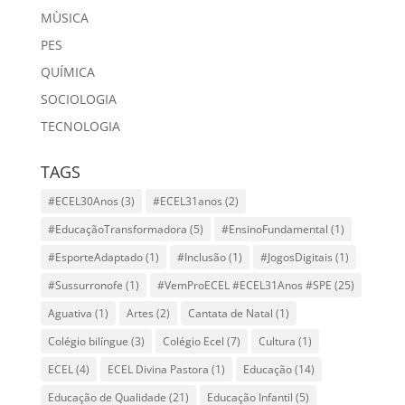
MÙSICA
PES
QUÍMICA
SOCIOLOGIA
TECNOLOGIA
TAGS
#ECEL30Anos
(3)
#ECEL31anos
(2)
#EducaçãoTransformadora
(5)
#EnsinoFundamental
(1)
#EsporteAdaptado
(1)
#Inclusão
(1)
#JogosDigitais
(1)
#Sussurronofe
(1)
#VemProECEL #ECEL31Anos #SPE
(25)
Aguativa
(1)
Artes
(2)
Cantata de Natal
(1)
Colégio bilíngue
(3)
Colégio Ecel
(7)
Cultura
(1)
ECEL
(4)
ECEL Divina Pastora
(1)
Educação
(14)
Educação de Qualidade
(21)
Educação Infantil
(5)