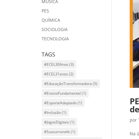
MÙSICA
PES
QUÍMICA
SOCIOLOGIA
TECNOLOGIA
TAGS
#ECEL30Anos
(3)
#ECEL31anos
(2)
#EducaçãoTransformadora
(5)
#EnsinoFundamental
(1)
PE
#EsporteAdaptado
(1)
de
#Inclusão
(1)
por
#JogosDigitais
(1)
#Sussurronofe
(1)
Na ú