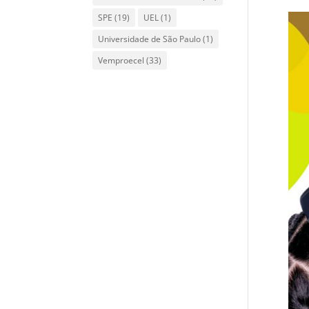
Co
SPE
(19)
UEL
(1)
Ed
Universidade de São Paulo
(1)
por
Vemproecel
(33)
É um
mate
educ
cont
e ma
limi
Prof
muit
como
o ra
inic
do p
diss
estu