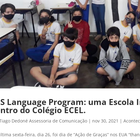
S Language Program: uma Escola In
ntro do Colégio ECEL.
Tiago Dedoné Assessoria de Comunicação
|
nov 30, 2021
|
Acontec
ltima sexta-feira, dia 26, foi dia de “Ação de Graças” nos EUA “tha