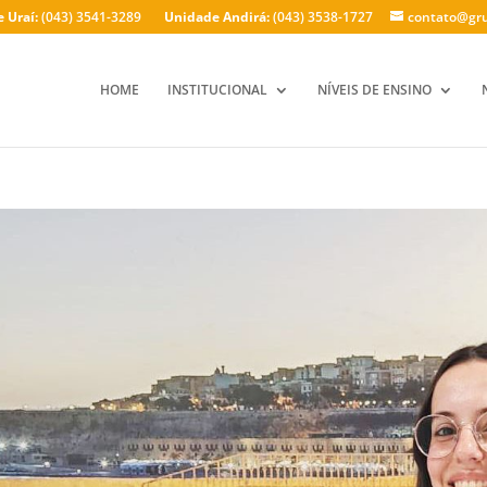
 Uraí:
(043) 3541-3289
Unidade Andirá:
(043) 3538-1727
contato@gru
HOME
INSTITUCIONAL
NÍVEIS DE ENSINO