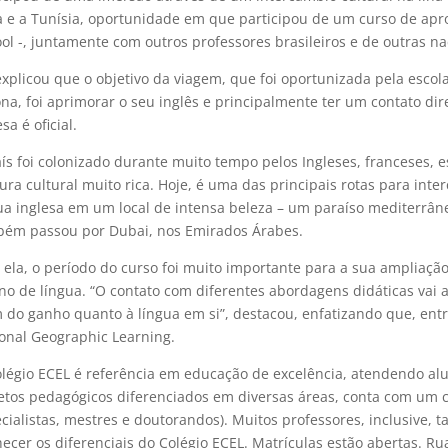
ia e a Tunísia, oportunidade em que participou de um curso de a
ol -, juntamente com outros professores brasileiros e de outras na
explicou que o objetivo da viagem, que foi oportunizada pela esc
ona, foi aprimorar o seu inglês e principalmente ter um contato di
sa é oficial.
ís foi colonizado durante muito tempo pelos Ingleses, franceses, e
ura cultural muito rica. Hoje, é uma das principais rotas para in
ua inglesa em um local de intensa beleza – um paraíso mediterrâne
ém passou por Dubai, nos Emirados Árabes.
 ela, o período do curso foi muito importante para a sua ampliação 
no de língua. “O contato com diferentes abordagens didáticas vai 
 do ganho quanto à língua em si”, destacou, enfatizando que, entr
onal Geographic Learning.
légio ECEL é referência em educação de excelência, atendendo alu
etos pedagógicos diferenciados em diversas áreas, conta com um c
cialistas, mestres e doutorandos). Muitos professores, inclusive
ecer os diferenciais do Colégio ECEL. Matrículas estão abertas. Ru