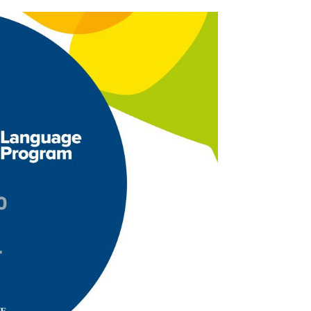
e espanhol desde a
e no Ecel
,
Língua Inglesa
,
Língua Portuguesa
ontato com idiomas diferentes da sua língua
 prática educativa por que associam a
o são capazes de assimilar este tipo de
m ser assimilados com um projeto pedagógico
ino – aprendizagem, respeitando o tempo e às
l didático de excelência, podem contribuir
a língua estrangeira, instigando benefícios
nções cognitivas são estimuladas e, com isso,
 em idiomas diferentes -; 02) Fluência – quem
s de sucesso durante todos os anos seguintes
 e materiais de estudos em outra língua. Além
do tornarem-se adultos; 03) Socialização – O
 músicas, danças e coreografias, teatros,