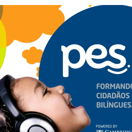
légio ECEL oferta aulas de inglês 
ucação Infantil
Tiago Dedoné Assessoria de Comunicação
|
jan 16, 2020
|
Acontec
 grande diferencial para o processo de formação das crianças o c
rna. Muitos não entendem direito a importância estratégica desta
ação infantil apenas ao “brincar e pintar”, imaginando que elas nã
eúdo. É aí que muitos se enganam. Os diferentes conteúdos pode
terial didático específico que tornem lúdico este processo de ens
tações da própria idade.
essores de qualidade e especializados, juntamente com um materia
o com este processo de aproximação entre a criança e os estudos d
, por exemplo: 01) o desenvolvimento cognitivo mais amplo – as fu
ciocínio é beneficiado pela capacidade da criança de se comunicar
ia este aprendizado na fase infantil tem muito mais possibilidade
rocesso acadêmico, já que irão se deparar com muitas referências
o, já garante mais chances de espaço no mercado de trabalho quan
dos da língua estrangeira, nesta fase, pode ser bem divertida, com