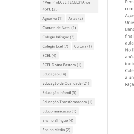
Pens
#VemProECEL #ECEL31Anos
com 
#SPE
(25)
Açõe
Aguativa
(1)
Artes
(2)
Univ
Cantata de Natal
(1)
Band
fina
Colégio bilíngue
(3)
aula
Colégio Ecel
(7)
Cultura
(1)
No f
ECEL
(4)
após
índi
ECEL Divina Pastora
(1)
Colé
Educação
(14)
alun
Educação de Qualidade
(21)
Faça
enco
Educação Infantil
(5)
Educação Transformadora
(1)
Educomunicação
(1)
Ensino Bilíngue
(4)
Ensino Médio
(2)