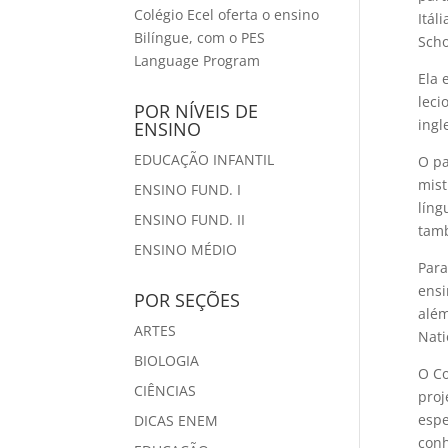
Colégio Ecel oferta o ensino
Itál
Bilíngue, com o PES
Scho
Language Program
Ela 
leci
POR NÍVEIS DE
ingle
ENSINO
EDUCAÇÃO INFANTIL
O pa
mist
ENSINO FUND. I
líng
ENSINO FUND. II
tamb
ENSINO MÉDIO
Para
ensi
POR SEÇÕES
além
ARTES
Nati
BIOLOGIA
O Co
CIÊNCIAS
proj
espe
DICAS ENEM
conh