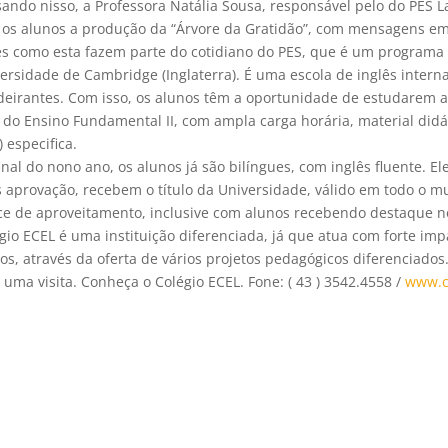
ando nisso, a Professora Natália Sousa, responsável pelo do PES 
os alunos a produção da “Árvore da Gratidão”, com mensagens em i
s como esta fazem parte do cotidiano do PES, que é um programa 
ersidade de Cambridge (Inglaterra). É uma escola de inglês intern
eirantes. Com isso, os alunos têm a oportunidade de estudarem a 
l do Ensino Fundamental II, com ampla carga horária, material did
) especifica.
inal do nono ano, os alunos já são bilíngues, com inglês fluente. El
 aprovação, recebem o título da Universidade, válido em todo o 
ce de aproveitamento, inclusive com alunos recebendo destaque no 
gio ECEL é uma instituição diferenciada, já que atua com forte i
os, através da oferta de vários projetos pedagógicos diferenciados
 uma visita. Conheça o Colégio ECEL. Fone: ( 43 ) 3542.4558 /
www.c
ntram-se abertas.