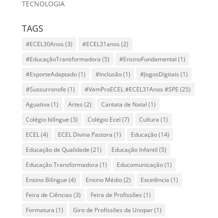
TECNOLOGIA
TAGS
#ECEL30Anos
(3)
#ECEL31anos
(2)
#EducaçãoTransformadora
(5)
#EnsinoFundamental
(1)
#EsporteAdaptado
(1)
#Inclusão
(1)
#JogosDigitais
(1)
#Sussurronofe
(1)
#VemProECEL #ECEL31Anos #SPE
(25)
Aguativa
(1)
Artes
(2)
Cantata de Natal
(1)
Colégio bilíngue
(3)
Colégio Ecel
(7)
Cultura
(1)
ECEL
(4)
ECEL Divina Pastora
(1)
Educação
(14)
Educação de Qualidade
(21)
Educação Infantil
(5)
Educação Transformadora
(1)
Educomunicação
(1)
Ensino Bilíngue
(4)
Ensino Médio
(2)
Excelência
(1)
Feira de Ciências
(3)
Feira de Profissões
(1)
Formatura
(1)
Giro de Profissões da Unopar
(1)