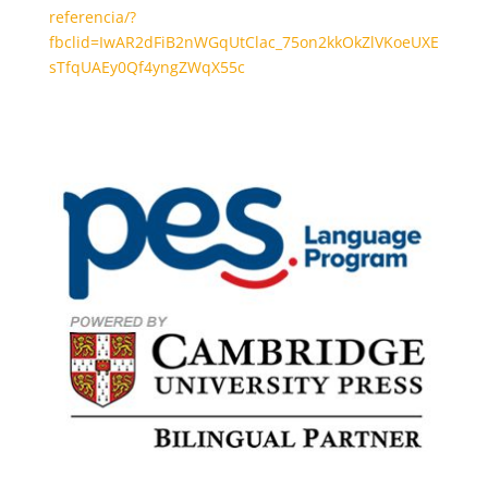
referencia/?
fbclid=IwAR2dFiB2nWGqUtClac_75on2kkOkZlVKoeUXE
sTfqUAEy0Qf4yngZWqX55c