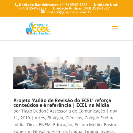
Unidade Bandeirantes:
(043) 3542-4558
Unidade Uraí:
(043) 3541-3289
Unidade Andirá:
(043) 3538-1727
contato@grupoecel.com.br
Projeto ‘Aulão de Revisão do ECEL’ reforça
conteúdos e é referência | ECEL na Mídia
por
Tiago Dedoné Assessoria de Comunicação
|
nov
11, 2019
|
Artes
,
Biologia
,
Ciências
,
Colégio Ecel na
mídia
,
Dicas ENEM
,
Educação
,
Ensino Médio
,
Ensino
Superior
,
Filosofia
,
História
,
Lingua
,
Língua Inglesa
,