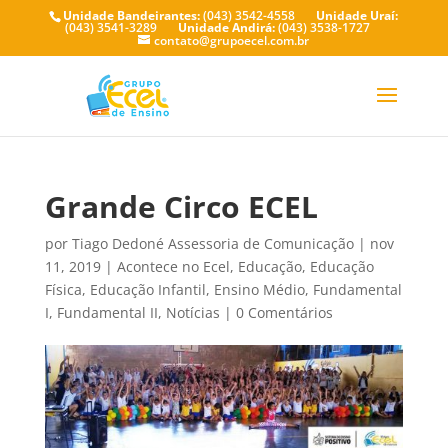
Unidade Bandeirantes:
(043) 3542-4558
Unidade Uraí:
(043) 3541-3289
Unidade Andirá:
(043) 3538-1727
contato@grupoecel.com.br
Grande Circo ECEL
por
Tiago Dedoné Assessoria de Comunicação
|
nov
11, 2019
|
Acontece no Ecel
,
Educação
,
Educação
Física
,
Educação Infantil
,
Ensino Médio
,
Fundamental
I
,
Fundamental II
,
Notícias
|
0 Comentários