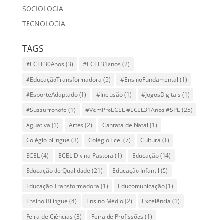
SOCIOLOGIA
TECNOLOGIA
TAGS
#ECEL30Anos
(3)
#ECEL31anos
(2)
#EducaçãoTransformadora
(5)
#EnsinoFundamental
(1)
#EsporteAdaptado
(1)
#Inclusão
(1)
#JogosDigitais
(1)
#Sussurronofe
(1)
#VemProECEL #ECEL31Anos #SPE
(25)
Aguativa
(1)
Artes
(2)
Cantata de Natal
(1)
Colégio bilíngue
(3)
Colégio Ecel
(7)
Cultura
(1)
ECEL
(4)
ECEL Divina Pastora
(1)
Educação
(14)
Educação de Qualidade
(21)
Educação Infantil
(5)
Educação Transformadora
(1)
Educomunicação
(1)
Ensino Bilíngue
(4)
Ensino Médio
(2)
Excelência
(1)
Feira de Ciências
(3)
Feira de Profissões
(1)