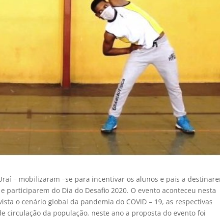
raí – mobilizaram –se para incentivar os alunos e pais a destinar
s e participarem do Dia do Desafio 2020. O evento aconteceu nesta
 vista o cenário global da pandemia do COVID – 19, as respectivas
de circulação da população, neste ano a proposta do evento foi