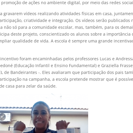
 promoção de ações no ambiente digital, por meio das redes sociai
a gravarem vídeos realizando atividades físicas em casa, juntame
ticipação, criatividade e integração. Os vídeos serão publicados 
tica não só para a comunidade escolar, mas, também, para os dema
icipa deste projeto, conscientizado os alunos sobre a importância
 ampliar qualidade de vida. A escola é sempre uma grande incentiva
 incentivo foram encaminhadas pelos professores Lucas e Andress
 Dedoné (Educação Infantil e Ensino Fundamental) e Graziella Frasse
EL de Bandeirantes -. Eles avaliaram que participação dos pais t
articipação na campanha, a escola pretende mostrar que é possíve
 de casa para zelar da saúde.