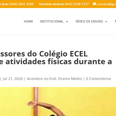
 Uraí:
(043) 3541-3289
Unidade Andirá:
(043) 3538-1727
contato@gru
HOME
INSTITUCIONAL
NÍVEIS DE ENSINO
essores do Colégio ECEL
e atividades físicas durante a
|
jul 21, 2020
|
Acontece no Ecel
,
Ensino Médio
|
0 Comentários