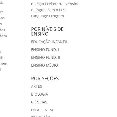
s.
Colégio Ecel oferta o ensino
Bilíngue, com o PES
nte
Language Program
nas
is
POR NÍVEIS DE
 das
ENSINO
dora
EDUCAÇÃO INFANTIL
ENSINO FUND. I
a
ENSINO FUND. II
tto
ambém
ENSINO MÉDIO
l
POR SEÇÕES
ARTES
BIOLOGIA
CIÊNCIAS
DICAS ENEM