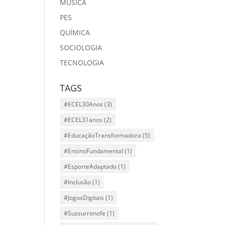
MÙSICA
PES
QUÍMICA
SOCIOLOGIA
TECNOLOGIA
TAGS
#ECEL30Anos
(3)
#ECEL31anos
(2)
#EducaçãoTransformadora
(5)
#EnsinoFundamental
(1)
#EsporteAdaptado
(1)
#Inclusão
(1)
#JogosDigitais
(1)
#Sussurronofe
(1)