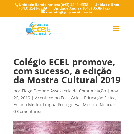
Unidade Bandeirantes:
(043) 3542-4558
Unidade Uraí:
(043) 3541-3289
Unidade Andirá:
(043) 3538-1727
contato@grupoecel.com.br
Colégio ECEL promove,
com sucesso, a edição
da Mostra Cultural 2019
por
Tiago Dedoné Assessoria de Comunicação
|
nov
26, 2019
|
Acontece no Ecel
,
Artes
,
Educação Física
,
Ensino Médio
,
Língua Portuguesa
,
Música
,
Notícias
|
0 Comentários