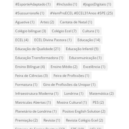
#EsporteAdaptado
(1)
#Inclusão
(1)
#JogosDigitais
(1)
#Sussurronofe
(1)
#VemProECEL #ECEL31Anos #SPE
(25)
Aguativa
(1)
Artes
(2)
Cantata de Natal
(1)
Colégio bilíngue
(3)
Colégio Ecel
(7)
Cultura
(1)
ECEL
(4)
ECEL Divina Pastora
(1)
Educação
(14)
Educação de Qualidade
(21)
Educação Infantil
(5)
Educação Transformadora
(1)
Educomunicação
(1)
Ensino Bilíngue
(4)
Ensino Médio
(2)
Excelência
(1)
Feira de Ciências
(3)
Feira de Profissões
(1)
Formatura
(1)
Giro de Profissões da Unopar
(1)
Infraestrutura Moderna
(1)
Londrina
(1)
Matemática
(2)
Matriculas Abertas
(1)
Mostra Cultural
(1)
PES
(2)
Planetário de Londrina
(1)
Positvo English Solution
(2)
Premiação
(2)
Revista
(1)
Revista Colégio Ecel
(2)