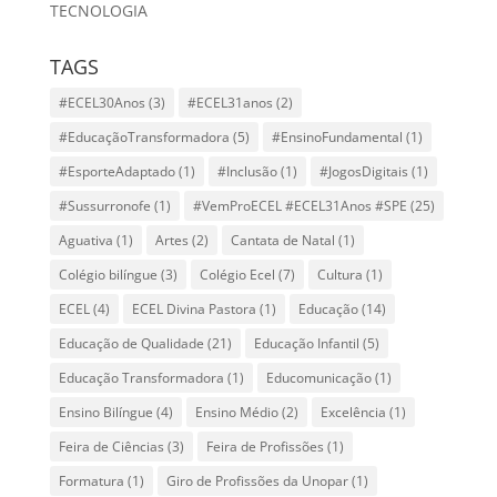
TECNOLOGIA
TAGS
#ECEL30Anos
(3)
#ECEL31anos
(2)
#EducaçãoTransformadora
(5)
#EnsinoFundamental
(1)
#EsporteAdaptado
(1)
#Inclusão
(1)
#JogosDigitais
(1)
#Sussurronofe
(1)
#VemProECEL #ECEL31Anos #SPE
(25)
Aguativa
(1)
Artes
(2)
Cantata de Natal
(1)
Colégio bilíngue
(3)
Colégio Ecel
(7)
Cultura
(1)
ECEL
(4)
ECEL Divina Pastora
(1)
Educação
(14)
Educação de Qualidade
(21)
Educação Infantil
(5)
Educação Transformadora
(1)
Educomunicação
(1)
Ensino Bilíngue
(4)
Ensino Médio
(2)
Excelência
(1)
Feira de Ciências
(3)
Feira de Profissões
(1)
Formatura
(1)
Giro de Profissões da Unopar
(1)