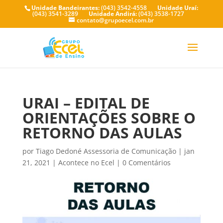
Unidade Bandeirantes:
(043) 3542-4558
Unidade Uraí:
(043) 3541-3289
Unidade Andirá:
(043) 3538-1727
contato@grupoecel.com.br
URAI – EDITAL DE
ORIENTAÇÕES SOBRE O
RETORNO DAS AULAS
por
Tiago Dedoné Assessoria de Comunicação
|
jan
21, 2021
|
Acontece no Ecel
|
0 Comentários