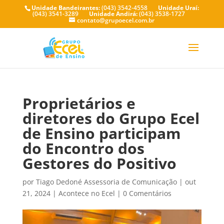
Unidade Bandeirantes:
(043) 3542-4558
Unidade Uraí:
(043) 3541-3289
Unidade Andirá:
(043) 3538-1727
contato@grupoecel.com.br
Proprietários e
diretores do Grupo Ecel
de Ensino participam
do Encontro dos
Gestores do Positivo
por
Tiago Dedoné Assessoria de Comunicação
|
out
21, 2024
|
Acontece no Ecel
|
0 Comentários