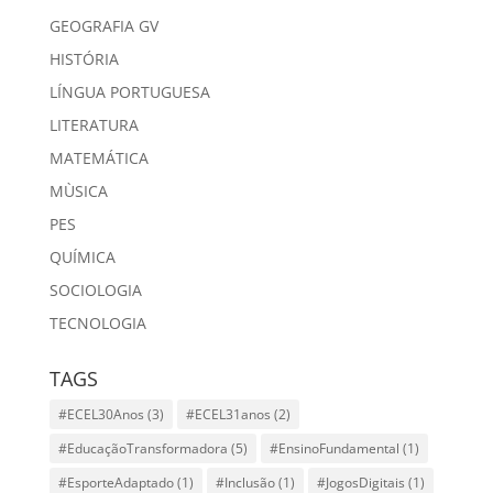
GEOGRAFIA GV
HISTÓRIA
LÍNGUA PORTUGUESA
LITERATURA
MATEMÁTICA
MÙSICA
PES
QUÍMICA
SOCIOLOGIA
TECNOLOGIA
TAGS
#ECEL30Anos
(3)
#ECEL31anos
(2)
#EducaçãoTransformadora
(5)
#EnsinoFundamental
(1)
#EsporteAdaptado
(1)
#Inclusão
(1)
#JogosDigitais
(1)