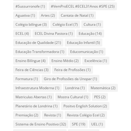
#Sussurronofe
(1)
#VemProECEL #ECEL31Anos #SPE
(25)
Aguativa
(1)
Artes
(2)
Cantata de Natal
(1)
Colégio bilíngue
(3)
Colégio Ecel
(7)
Cultura
(1)
ECEL
(4)
ECEL Divina Pastora
(1)
Educação
(14)
Educação de Qualidade
(21)
Educação Infantil
(5)
Educação Transformadora
(1)
Educomunicação
(1)
Ensino Bilíngue
(4)
Ensino Médio
(2)
Excelência
(1)
Feira de Ciências
(3)
Feira de Profissões
(1)
Formatura
(1)
Giro de Profissões da Unopar
(1)
Infraestrutura Moderna
(1)
Londrina
(1)
Matemática
(2)
Matriculas Abertas
(1)
Mostra Cultural
(1)
PES
(2)
Planetário de Londrina
(1)
Positvo English Solution
(2)
Premiação
(2)
Revista
(1)
Revista Colégio Ecel
(2)
Sistema de Ensino Positivo
(32)
SPE
(19)
UEL
(1)