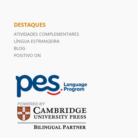
UNIDADES
Unidade Bandeirantes
Rua Antônio Sartóri, 981
Paraná – 86360-000
(043) 3542-4558
Unidade Uraí
Rua José de Oliveira, 721
Paraná – 86280-000
(043) 3541-3289