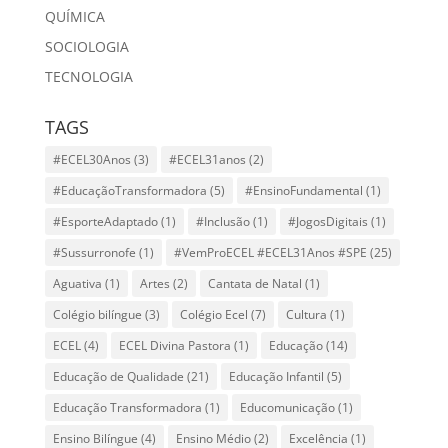
Aguativa
(1)
Artes
(2)
Cantata de Natal
(1)
Colégio bilíngue
(3)
Colégio Ecel
(7)
Cultura
(1)
ECEL
(4)
ECEL Divina Pastora
(1)
Educação
(14)
Educação de Qualidade
(21)
Educação Infantil
(5)
Educação Transformadora
(1)
Educomunicação
(1)
Ensino Bilíngue
(4)
Ensino Médio
(2)
Excelência
(1)
Feira de Ciências
(3)
Feira de Profissões
(1)
Formatura
(1)
Giro de Profissões da Unopar
(1)
Infraestrutura Moderna
(1)
Londrina
(1)
Matemática
(2)
Matriculas Abertas
(1)
Mostra Cultural
(1)
PES
(2)
Planetário de Londrina
(1)
Positvo English Solution
(2)
Premiação
(2)
Revista
(1)
Revista Colégio Ecel
(2)
Sistema de Ensino Positivo
(32)
SPE
(19)
UEL
(1)
Universidade de São Paulo
(1)
Vemproecel
(33)