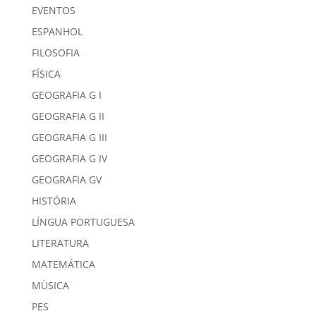
HISTÓRIA
LÍNGUA PORTUGUESA
LITERATURA
MATEMÁTICA
MÙSICA
PES
QUÍMICA
SOCIOLOGIA
TECNOLOGIA
TAGS
#ECEL30Anos
(3)
#ECEL31anos
(2)
#EducaçãoTransformadora
(5)
#EnsinoFundamental
(1)
#EsporteAdaptado
(1)
#Inclusão
(1)
#JogosDigitais
(1)
#Sussurronofe
(1)
#VemProECEL #ECEL31Anos #SPE
(25)