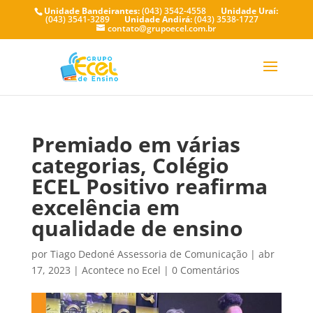
Unidade Bandeirantes:
(043) 3542-4558
Unidade Uraí:
(043) 3541-3289
Unidade Andirá:
(043) 3538-1727
contato@grupoecel.com.br
Premiado em várias
categorias, Colégio
ECEL Positivo reafirma
excelência em
qualidade de ensino
por
Tiago Dedoné Assessoria de Comunicação
|
abr
17, 2023
|
Acontece no Ecel
|
0 Comentários