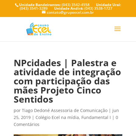
Unidade Bandeirantes:
(043) 3542-4558
Unidade Uraí:
(043) 3541-3289
Unidade Andirá:
(043) 3538-1727
contato@grupoecel.com.br
NPcidades | Palestra e
atividade de integração
com participação das
mães Projeto Cinco
Sentidos
por
Tiago Dedoné Assessoria de Comunicação
|
jun
25, 2019
|
Colégio Ecel na mídia
,
Fundamental I
|
0
Comentários