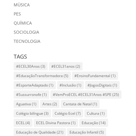
MÙSICA
PES
QUÍMICA
SOCIOLOGIA
TECNOLOGIA
TAGS
#ECEL30Anos
(3)
#ECEL31anos
(2)
#EducaçãoTransformadora
(5)
#EnsinoFundamental
(1)
#EsporteAdaptado
(1)
#Inclusão
(1)
#JogosDigitais
(1)
#Sussurronofe
(1)
#VemProECEL #ECEL31Anos #SPE
(25)
Aguativa
(1)
Artes
(2)
Cantata de Natal
(1)
Colégio bilíngue
(3)
Colégio Ecel
(7)
Cultura
(1)
ECEL
(4)
ECEL Divina Pastora
(1)
Educação
(14)
Educação de Qualidade
(21)
Educação Infantil
(5)