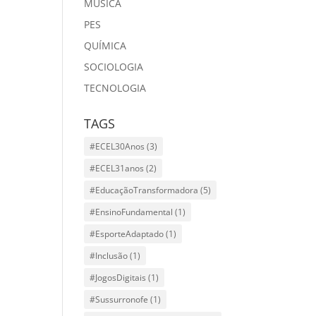
MÙSICA
PES
QUÍMICA
SOCIOLOGIA
TECNOLOGIA
TAGS
#ECEL30Anos
(3)
#ECEL31anos
(2)
#EducaçãoTransformadora
(5)
#EnsinoFundamental
(1)
#EsporteAdaptado
(1)
#Inclusão
(1)
#JogosDigitais
(1)
#Sussurronofe
(1)