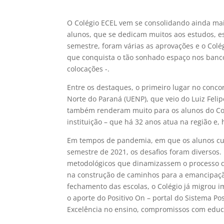
O Colégio ECEL vem se consolidando ainda mai
alunos, que se dedicam muitos aos estudos, es
semestre, foram várias as aprovações e o Col
que conquista o tão sonhado espaço nos bancos
colocações -.
Entre os destaques, o primeiro lugar no conco
Norte do Paraná (UENP), que veio do Luiz Felip
também renderam muito para os alunos do Colé
instituição – que há 32 anos atua na região e, 
Em tempos de pandemia, em que os alunos curs
semestre de 2021, os desafios foram diversos
metodológicos que dinamizassem o processo d
na construção de caminhos para a emancipaç
fechamento das escolas, o Colégio já migrou i
o aporte do Positivo On – portal do Sistema Po
Excelência no ensino, compromissos com educ