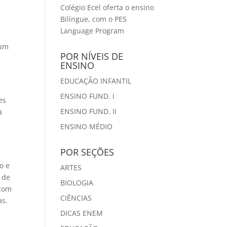
Colégio Ecel oferta o ensino
Bilíngue, com o PES
Language Program
 um
POR NÍVEIS DE
ENSINO
EDUCAÇÃO INFANTIL
ENSINO FUND. I
es
ENSINO FUND. II
a
ENSINO MÉDIO
POR SEÇÕES
o e
ARTES
 de
BIOLOGIA
 com
CIÊNCIAS
as.
DICAS ENEM