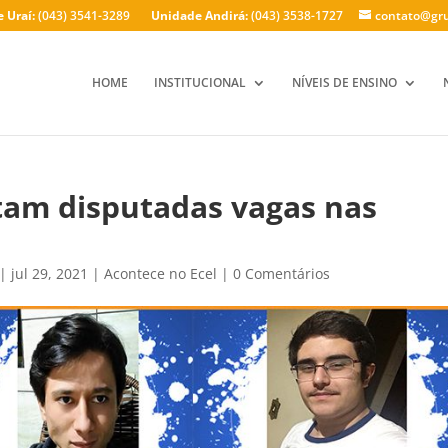
 Uraí:
(043) 3541-3289
Unidade Andirá:
(043) 3538-1727
contato@gru
HOME
INSTITUCIONAL
NÍVEIS DE ENSINO
tam disputadas vagas nas
|
jul 29, 2021
|
Acontece no Ecel
|
0 Comentários