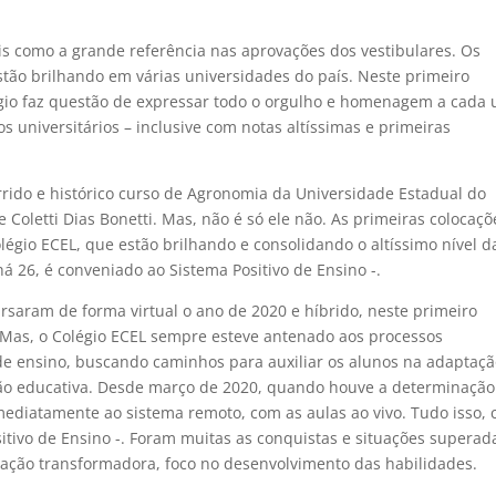
s como a grande referência nas aprovações dos vestibulares. Os
tão brilhando em várias universidades do país. Neste primeiro
égio faz questão de expressar todo o orgulho e homenagem a cada
 universitários – inclusive com notas altíssimas e primeiras
rrido e histórico curso de Agronomia da Universidade Estadual do
e Coletti Dias Bonetti. Mas, não é só ele não. As primeiras colocaçõ
gio ECEL, que estão brilhando e consolidando o altíssimo nível d
há 26, é conveniado ao Sistema Positivo de Ensino -.
aram de forma virtual o ano de 2020 e híbrido, neste primeiro
. Mas, o Colégio ECEL sempre esteve antenado aos processos
e ensino, buscando caminhos para auxiliar os alunos na adaptaçã
ão educativa. Desde março de 2020, quando houve a determinação
mediatamente ao sistema remoto, com as aulas ao vivo. Tudo isso,
sitivo de Ensino -. Foram muitas as conquistas e situações superad
ação transformadora, foco no desenvolvimento das habilidades.