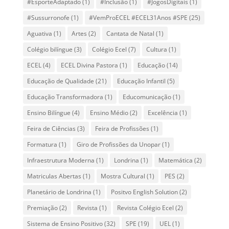
#EsporteAdaptado
(1)
#Inclusão
(1)
#JogosDigitais
(1)
#Sussurronofe
(1)
#VemProECEL #ECEL31Anos #SPE
(25)
Aguativa
(1)
Artes
(2)
Cantata de Natal
(1)
Colégio bilíngue
(3)
Colégio Ecel
(7)
Cultura
(1)
ECEL
(4)
ECEL Divina Pastora
(1)
Educação
(14)
Educação de Qualidade
(21)
Educação Infantil
(5)
Educação Transformadora
(1)
Educomunicação
(1)
Ensino Bilíngue
(4)
Ensino Médio
(2)
Excelência
(1)
Feira de Ciências
(3)
Feira de Profissões
(1)
Formatura
(1)
Giro de Profissões da Unopar
(1)
Infraestrutura Moderna
(1)
Londrina
(1)
Matemática
(2)
Matriculas Abertas
(1)
Mostra Cultural
(1)
PES
(2)
Planetário de Londrina
(1)
Positvo English Solution
(2)
Premiação
(2)
Revista
(1)
Revista Colégio Ecel
(2)
Sistema de Ensino Positivo
(32)
SPE
(19)
UEL
(1)