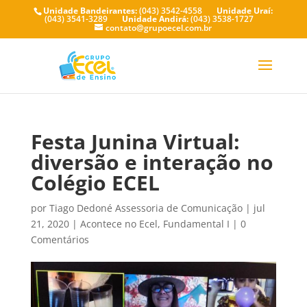
Unidade Bandeirantes:
(043) 3542-4558
Unidade Uraí:
(043) 3541-3289
Unidade Andirá:
(043) 3538-1727
contato@grupoecel.com.br
Festa Junina Virtual:
diversão e interação no
Colégio ECEL
por
Tiago Dedoné Assessoria de Comunicação
|
jul
21, 2020
|
Acontece no Ecel
,
Fundamental I
|
0
Comentários