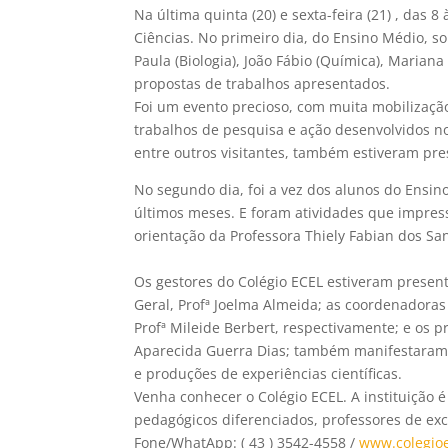
Na última quinta (20) e sexta-feira (21) , das
Ciências. No primeiro dia, do Ensino Médio
, s
Paula (Biologia), João Fábio (Química), Marian
propostas de trabalhos apresentados.
Foi um evento precioso, com muita mobilização
trabalhos de pesquisa e ação desenvolvidos n
entre outros visitantes, também estiveram pr
No segundo dia, foi a vez dos alunos do Ensi
últimos meses. E foram atividades que impress
orientação da Professora Thiely Fabian dos Sa
Os gestores do Colégio ECEL estiveram present
Geral, Profª Joelma Almeida; as coordenadoras
Profª Mileide Berbert, respectivamente; e os p
Aparecida Guerra Dias; também manifestaram o
e produções de experiências científicas.
Venha conhecer o Colégio ECEL. A instituição
pedagógicos diferenciados, professores de exc
Fone/WhatApp: ( 43 ) 3542-4558 /
www.colegioe