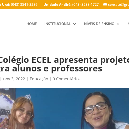
 Uraí:
(043) 3541-3289
Unidade Andirá:
(043) 3538-1727
contato@gru
HOME
INSTITUCIONAL
NÍVEIS DE ENSINO
 Colégio ECEL apresenta projet
gra alunos e professores
|
nov 3, 2022
|
Educação
|
0 Comentários