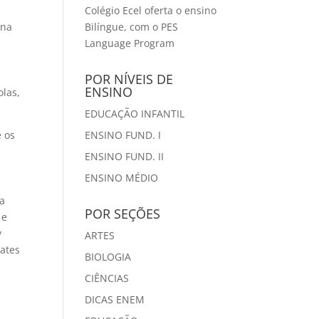
Colégio Ecel oferta o ensino
Ana
Bilíngue, com o PES
Language Program
POR NÍVEIS DE
ENSINO
olas,
EDUCAÇÃO INFANTIL
e os
ENSINO FUND. I
b
ENSINO FUND. II
ENSINO MÉDIO
ra
POR SEÇÕES
 e
y
ARTES
ates
BIOLOGIA
CIÊNCIAS
DICAS ENEM