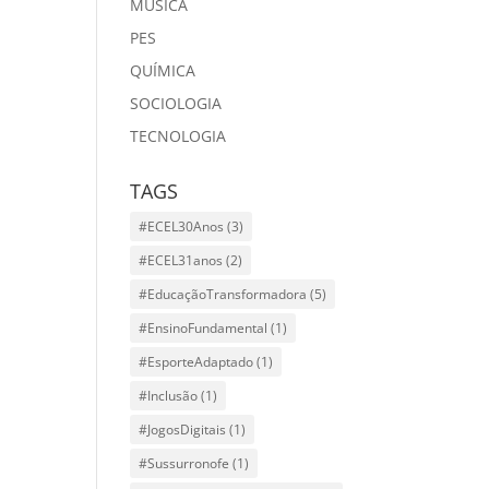
MÙSICA
PES
QUÍMICA
SOCIOLOGIA
TECNOLOGIA
TAGS
#ECEL30Anos
(3)
#ECEL31anos
(2)
#EducaçãoTransformadora
(5)
#EnsinoFundamental
(1)
#EsporteAdaptado
(1)
#Inclusão
(1)
#JogosDigitais
(1)
#Sussurronofe
(1)