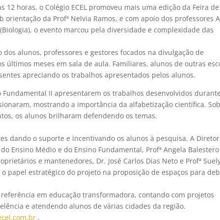
 8 às 12 horas, o Colégio ECEL promoveu mais uma edição da Feira de
ob orientação da Profª Nelvia Ramos, e com apoio dos professores 
a (Biologia), o evento marcou pela diversidade e complexidade das
 dos alunos, professores e gestores focados na divulgação de
os últimos meses em sala de aula.
Familiares, alunos de outras esc
esentes apreciando os trabalhos apresentados pelos alunos.
no Fundamental II apresentarem os trabalhos desenvolvidos durant
ionaram, mostrando a importância da alfabetização científica. So
ntos, os alunos brilharam defendendo os temas.
es dando o suporte e incentivando os alunos à pesquisa. A Direto
 do Ensino Médio e do Ensino Fundamental, Profª Angela Balestero
roprietários e mantenedores, Dr. José Carlos Dias Neto e Profª Suel
 papel estratégico do projeto na proposição de espaços para deb
 é referência em educação transformadora, contando com projetos
elência e atendendo alunos de várias cidades da região.
cel.com.br
.