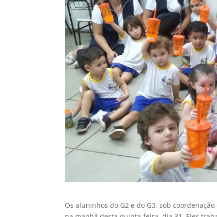
Os aluninhos do G2 e do G3, sob coordenação d
na manhã desta quinta-feira, dia 31. Eles tra