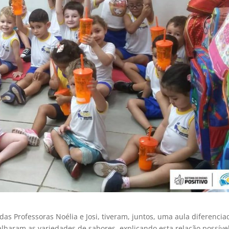
as Professoras Noélia e Josi, tiveram, juntos, uma aula diferencia
balharam as variedades de sabores, explicando esta relação possíve