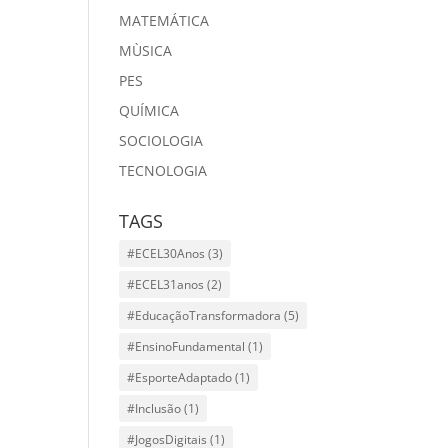
MATEMÁTICA
MÙSICA
PES
QUÍMICA
SOCIOLOGIA
TECNOLOGIA
TAGS
#ECEL30Anos
(3)
#ECEL31anos
(2)
#EducaçãoTransformadora
(5)
#EnsinoFundamental
(1)
#EsporteAdaptado
(1)
#Inclusão
(1)
#JogosDigitais
(1)