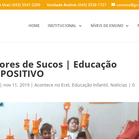
 Uraí:
(043) 3541-3289
Unidade Andirá:
(043) 3538-1727
contato@gru
HOME
INSTITUCIONAL
NÍVEIS DE ENSINO
res de Sucos | Educação
L POSITIVO
|
nov 11, 2019
|
Acontece no Ecel
,
Educação Infantil
,
Notícias
|
0