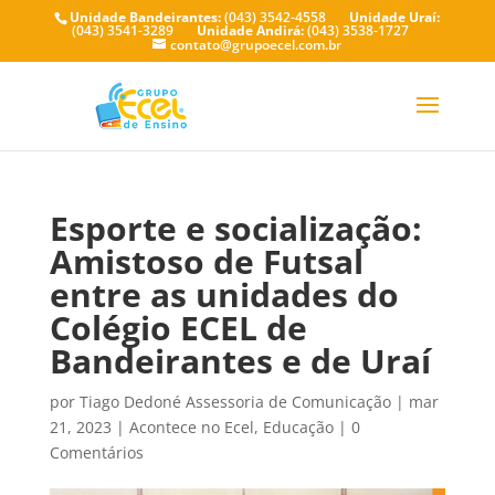
Unidade Bandeirantes:
(043) 3542-4558
Unidade Uraí:
(043) 3541-3289
Unidade Andirá:
(043) 3538-1727
contato@grupoecel.com.br
Esporte e socialização:
Amistoso de Futsal
entre as unidades do
Colégio ECEL de
Bandeirantes e de Uraí
por
Tiago Dedoné Assessoria de Comunicação
|
mar
21, 2023
|
Acontece no Ecel
,
Educação
|
0
Comentários