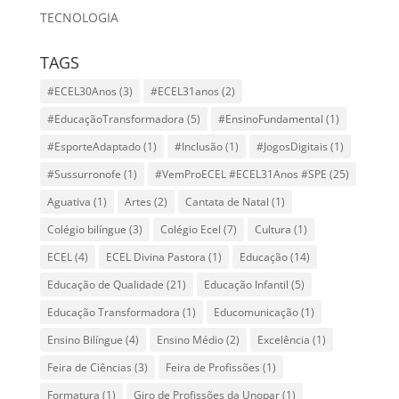
TECNOLOGIA
TAGS
#ECEL30Anos
(3)
#ECEL31anos
(2)
#EducaçãoTransformadora
(5)
#EnsinoFundamental
(1)
#EsporteAdaptado
(1)
#Inclusão
(1)
#JogosDigitais
(1)
#Sussurronofe
(1)
#VemProECEL #ECEL31Anos #SPE
(25)
Aguativa
(1)
Artes
(2)
Cantata de Natal
(1)
Colégio bilíngue
(3)
Colégio Ecel
(7)
Cultura
(1)
ECEL
(4)
ECEL Divina Pastora
(1)
Educação
(14)
Educação de Qualidade
(21)
Educação Infantil
(5)
Educação Transformadora
(1)
Educomunicação
(1)
Ensino Bilíngue
(4)
Ensino Médio
(2)
Excelência
(1)
Feira de Ciências
(3)
Feira de Profissões
(1)
Formatura
(1)
Giro de Profissões da Unopar
(1)