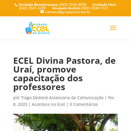
Unidade Bandeirantes:
(043) 3542-4558
Unidade Uraí:
(043) 3541-3289
Unidade Andirá:
(043) 3538-1727
contato@grupoecel.com.br
ECEL Divina Pastora, de
Uraí, promove
capacitação dos
professores
por
Tiago Dedoné Assessoria de Comunicação
|
fev
8, 2020
|
Acontece no Ecel
|
0 Comentários