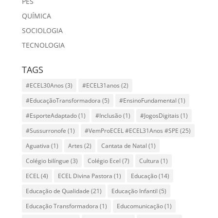
PES
QUÍMICA
SOCIOLOGIA
TECNOLOGIA
TAGS
#ECEL30Anos
(3)
#ECEL31anos
(2)
#EducaçãoTransformadora
(5)
#EnsinoFundamental
(1)
#EsporteAdaptado
(1)
#Inclusão
(1)
#JogosDigitais
(1)
#Sussurronofe
(1)
#VemProECEL #ECEL31Anos #SPE
(25)
Aguativa
(1)
Artes
(2)
Cantata de Natal
(1)
Colégio bilíngue
(3)
Colégio Ecel
(7)
Cultura
(1)
ECEL
(4)
ECEL Divina Pastora
(1)
Educação
(14)
Educação de Qualidade
(21)
Educação Infantil
(5)
Educação Transformadora
(1)
Educomunicação
(1)