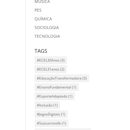
MÙSICA
PES
QUÍMICA
SOCIOLOGIA
TECNOLOGIA
TAGS
#ECEL30Anos
(3)
#ECEL31anos
(2)
#EducaçãoTransformadora
(5)
#EnsinoFundamental
(1)
#EsporteAdaptado
(1)
#Inclusão
(1)
#JogosDigitais
(1)
#Sussurronofe
(1)