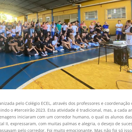
zada pelo Colégio ECEL, através dos professores e coordenação 
ndo o #terceirão 2023. Esta atividade é tradicional, mas, a cada a
enagens iniciaram com um corredor humano, o qual os alunos da
l II, expressaram, com muitas palmas e alegria, o desejo de suce
ssavam pelo corredor. Foi muito emocionante. Mas não foi só isso