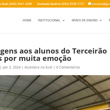
 Uraí:
(043) 3541-3289
Unidade Andirá:
(043) 3538-1727
contato@gru
HOME
INSTITUCIONAL
NÍVEIS DE ENSINO
ens aos alunos do Terceirão
s por muita emoção
|
jan 3, 2024
|
Acontece no Ecel
|
0 Comentários