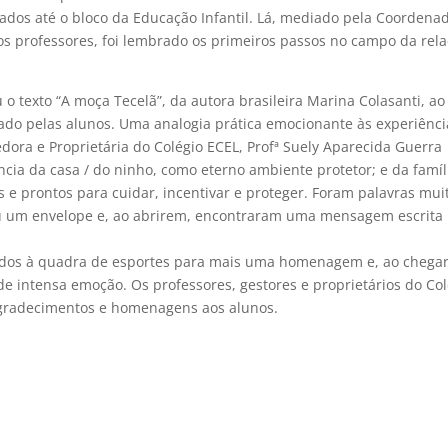
ados até o bloco da Educação Infantil. Lá, mediado pela Coordena
los professores, foi lembrado os primeiros passos no campo da rel
u o texto “A moça Tecelã”, da autora brasileira Marina Colasanti, ao
ado pelas alunos. Uma analogia prática emocionante às experiênci
dora e Proprietária do Colégio ECEL, Profª Suely Aparecida Guerra
ia da casa / do ninho, como eterno ambiente protetor; e da famíl
e prontos para cuidar, incentivar e proteger. Foram palavras mui
u um envelope e, ao abrirem, encontraram uma mensagem escrita 
ionados à quadra de esportes para mais uma homenagem e, ao cheg
e intensa emoção. Os professores, gestores e proprietários do Col
radecimentos e homenagens aos alunos.