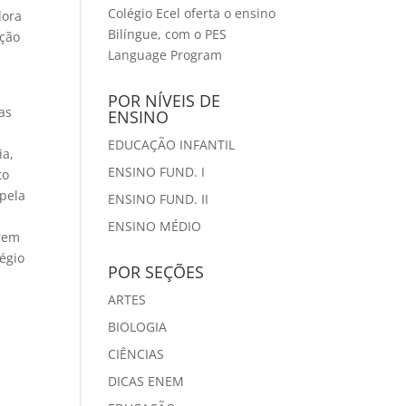
Colégio Ecel oferta o ensino
dora
Bilíngue, com o PES
ação
Language Program
POR NÍVEIS DE
as
ENSINO
EDUCAÇÃO INFANTIL
ia,
ENSINO FUND. I
to
pela
ENSINO FUND. II
ENSINO MÉDIO
arem
égio
POR SEÇÕES
ARTES
BIOLOGIA
CIÊNCIAS
DICAS ENEM