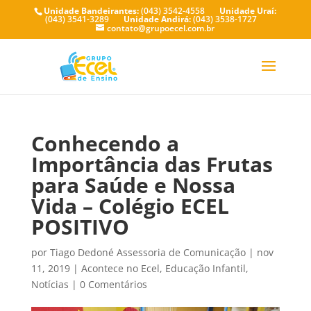
Unidade Bandeirantes:
(043) 3542-4558
Unidade Uraí:
(043) 3541-3289
Unidade Andirá:
(043) 3538-1727
contato@grupoecel.com.br
Conhecendo a
Importância das Frutas
para Saúde e Nossa
Vida – Colégio ECEL
POSITIVO
por
Tiago Dedoné Assessoria de Comunicação
|
nov
11, 2019
|
Acontece no Ecel
,
Educação Infantil
,
Notícias
|
0 Comentários