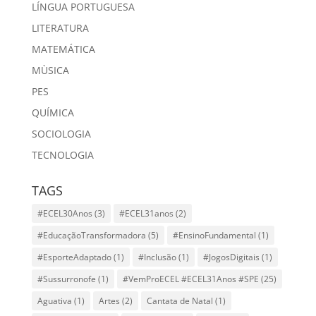
LÍNGUA PORTUGUESA
LITERATURA
MATEMÁTICA
MÙSICA
PES
QUÍMICA
SOCIOLOGIA
TECNOLOGIA
TAGS
#ECEL30Anos
(3)
#ECEL31anos
(2)
#EducaçãoTransformadora
(5)
#EnsinoFundamental
(1)
#EsporteAdaptado
(1)
#Inclusão
(1)
#JogosDigitais
(1)
#Sussurronofe
(1)
#VemProECEL #ECEL31Anos #SPE
(25)
Aguativa
(1)
Artes
(2)
Cantata de Natal
(1)