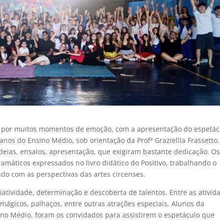
da por muitos momentos de emoção, com a apresentação do espetác
 anos do Ensino Médio, sob orientação da Profª Graziellla Frassetto.
deias, ensaios, apresentação, que exigiram bastante dedicação. O
máticos expressados no livro didático do Positivo, trabalhando o
do com as perspectivas das artes circenses.
atividade, determinação e descoberta de talentos. Entre as ativid
ágicos, palhaços, entre outras atrações especiais. Alunos da
ino Médio, foram os convidados para assistirem o espetáculo que