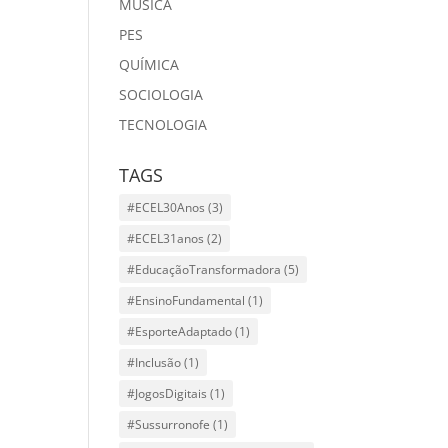
MÙSICA
PES
QUÍMICA
SOCIOLOGIA
TECNOLOGIA
TAGS
#ECEL30Anos
(3)
#ECEL31anos
(2)
#EducaçãoTransformadora
(5)
#EnsinoFundamental
(1)
#EsporteAdaptado
(1)
#Inclusão
(1)
#JogosDigitais
(1)
#Sussurronofe
(1)