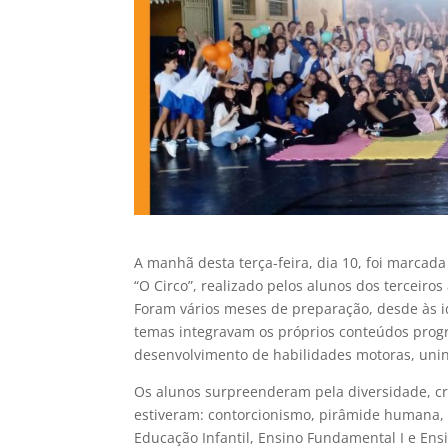
A manhã desta terça-feira, dia 10, foi marca
“O Circo”, realizado pelos alunos dos terceiros
Foram vários meses de preparação, desde às i
temas integravam os próprios conteúdos progra
desenvolvimento de habilidades motoras, unin
Os alunos surpreenderam pela diversidade, cri
estiveram: contorcionismo, pirâmide humana, m
Educação Infantil, Ensino Fundamental I e Ens