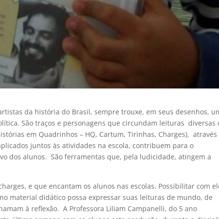
artistas da história do Brasil, sempre trouxe, em seus desenhos, 
olítica. São traços e personagens que circundam leituras diversas
(Histórias em Quadrinhos – HQ, Cartum, Tirinhas, Charges), através
plicados juntos às atividades na escola, contribuem para o
tivo dos alunos. São ferramentas que, pela ludicidade, atingem a
charges, e que encantam os alunos nas escolas. Possibilitar com el
 no material didático possa expressar suas leituras de mundo, de
chamam à reflexão. A Professora Liliam Campanelli, do 5 ano