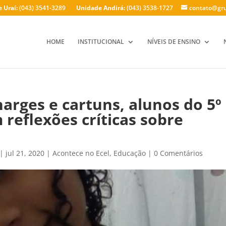
 Uraí:
(043) 3541-3289
Unidade Andirá:
(043) 3538-1727
contato@gru
HOME
INSTITUCIONAL
NÍVEIS DE ENSINO
arges e cartuns, alunos do 5º
reflexões críticas sobre
|
jul 21, 2020
|
Acontece no Ecel
,
Educação
|
0 Comentários