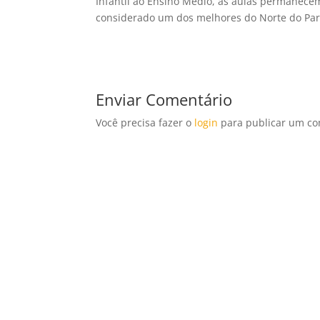
Infantil ao Ensino Médio, as aulas permanecem,
considerado um dos melhores do Norte do Par
Enviar Comentário
Você precisa fazer o
login
para publicar um co