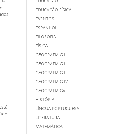
ina
EDUCAÇÃO
e
EDUCAÇÃO FÍSICA
tados
EVENTOS
ESPANHOL
FILOSOFIA
FÍSICA
GEOGRAFIA G I
GEOGRAFIA G II
GEOGRAFIA G III
GEOGRAFIA G IV
GEOGRAFIA GV
HISTÓRIA
está
LÍNGUA PORTUGUESA
aúde
LITERATURA
MATEMÁTICA