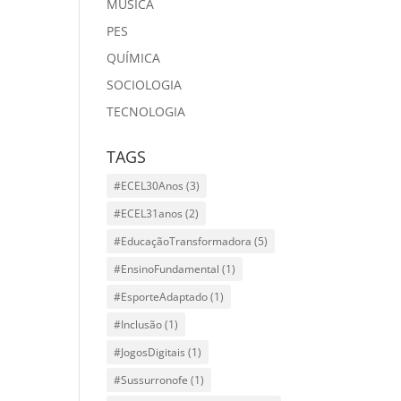
MÙSICA
PES
QUÍMICA
SOCIOLOGIA
TECNOLOGIA
TAGS
#ECEL30Anos
(3)
#ECEL31anos
(2)
#EducaçãoTransformadora
(5)
#EnsinoFundamental
(1)
#EsporteAdaptado
(1)
#Inclusão
(1)
#JogosDigitais
(1)
#Sussurronofe
(1)