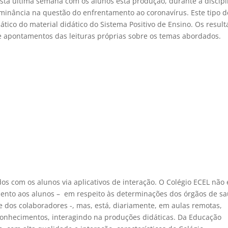
esta última semana com os alunos esta produção, durante a discipl
minância na questão do enfrentamento ao coronavírus. Este tipo d
tico do material didático do Sistema Positivo de Ensino. Os resul
 e apontamentos das leituras próprias sobre os temas abordados.
dos com os alunos via aplicativos de interação. O Colégio ECEL não 
mento aos alunos – em respeito às determinações dos órgãos de s
e dos colaboradores -, mas, está, diariamente, em aulas remotas,
 conhecimentos, interagindo na produções didáticas. Da Educação