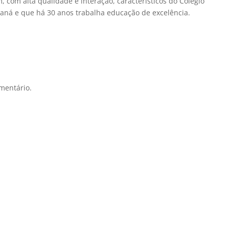
 com alta qualidade e interação, característicos do Colégio
aná e que há 30 anos trabalha educação de excelência.
mentário.