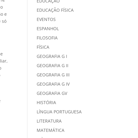
EDUCAÇÃO
do
EDUCAÇÃO FÍSICA
ão e
EVENTOS
é só
ESPANHOL
FILOSOFIA
FÍSICA
 e
GEOGRAFIA G I
iar,
GEOGRAFIA G II
o
GEOGRAFIA G III
o
GEOGRAFIA G IV
GEOGRAFIA GV
e
HISTÓRIA
LÍNGUA PORTUGUESA
LITERATURA
MATEMÁTICA