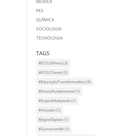
MÙSICA
PES
QUÍMICA
SOCIOLOGIA
TECNOLOGIA
TAGS
#ECEL30Anos
(3)
#ECEL31anos
(2)
#EducaçãoTransformadora
(5)
#EnsinoFundamental
(1)
#EsporteAdaptado
(1)
#Inclusão
(1)
#JogosDigitais
(1)
#Sussurronofe
(1)