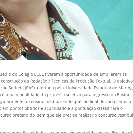
o Médio do Colégio ECEL tiveram a oportunidade de ampliarem as
construção da Redação / Técnicas de Produção Textual. O objetivo 
ação Seriada (PAS), ofertada pela Universidade Estadual de Maring
a é uma modalidade do processo seletivo para ingresso no Ensino
gularmente no ensino médio, sendo que, ao final de cada série, o
 em pontos obtidos é acumulado e a pontuação classificará o
urso pretendido, sem que ele precise realizar o concurso vestibu
enta questões objetivas, sempre com conteúdos específicos da sé