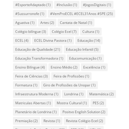
#EsporteAdaptado
(1)
#Inclusão
(1)
#JogosDigitais
(1)
#Sussurronofe
(1)
#VemProECEL #ECEL31Anos #SPE
(25)
Aguativa
(1)
Artes
(2)
Cantata de Natal
(1)
Colégio bilíngue
(3)
Colégio Ecel
(7)
Cultura
(1)
ECEL
(4)
ECEL Divina Pastora
(1)
Educação
(14)
Educação de Qualidade
(21)
Educação Infantil
(5)
Educação Transformadora
(1)
Educomunicação
(1)
Ensino Bilíngue
(4)
Ensino Médio
(2)
Excelência
(1)
Feira de Ciências
(3)
Feira de Profissões
(1)
Formatura
(1)
Giro de Profissões da Unopar
(1)
Infraestrutura Moderna
(1)
Londrina
(1)
Matemática
(2)
Matriculas Abertas
(1)
Mostra Cultural
(1)
PES
(2)
Planetário de Londrina
(1)
Positvo English Solution
(2)
Premiação
(2)
Revista
(1)
Revista Colégio Ecel
(2)