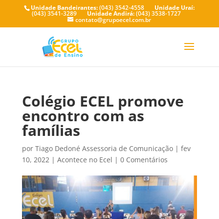
Unidade Bandeirantes:
(043) 3542-4558
Unidade Uraí:
(043) 3541-3289
Unidade Andirá:
(043) 3538-1727
contato@grupoecel.com.br
Colégio ECEL promove
encontro com as
famílias
por
Tiago Dedoné Assessoria de Comunicação
|
fev
10, 2022
|
Acontece no Ecel
|
0 Comentários