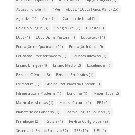
#Sussurronofe
(1)
#VemProECEL #ECEL31Anos #SPE
(25)
Aguativa
(1)
Artes
(2)
Cantata de Natal
(1)
Colégio bilíngue
(3)
Colégio Ecel
(7)
Cultura
(1)
ECEL
(4)
ECEL Divina Pastora
(1)
Educação
(14)
Educação de Qualidade
(21)
Educação Infantil
(5)
Educação Transformadora
(1)
Educomunicação
(1)
Ensino Bilíngue
(4)
Ensino Médio
(2)
Excelência
(1)
Feira de Ciências
(3)
Feira de Profissões
(1)
Formatura
(1)
Giro de Profissões da Unopar
(1)
Infraestrutura Moderna
(1)
Londrina
(1)
Matemática
(2)
Matriculas Abertas
(1)
Mostra Cultural
(1)
PES
(2)
Planetário de Londrina
(1)
Positvo English Solution
(2)
Premiação
(2)
Revista
(1)
Revista Colégio Ecel
(2)
Sistema de Ensino Positivo
(32)
SPE
(19)
UEL
(1)