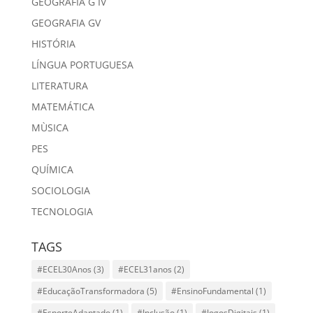
GEOGRAFIA G IV
GEOGRAFIA GV
HISTÓRIA
LÍNGUA PORTUGUESA
LITERATURA
MATEMÁTICA
MÙSICA
PES
QUÍMICA
SOCIOLOGIA
TECNOLOGIA
TAGS
#ECEL30Anos
(3)
#ECEL31anos
(2)
#EducaçãoTransformadora
(5)
#EnsinoFundamental
(1)
#EsporteAdaptado
(1)
#Inclusão
(1)
#JogosDigitais
(1)