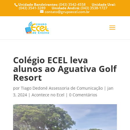
Unidade Bandeirantes:
(043) 3542-4558
Unidade Uraí:
(043) 3541-3289
Unidade Andirá:
(043) 3538-1727
contato@grupoecel.com.br
Colégio ECEL leva
alunos ao Aguativa Golf
Resort
por
Tiago Dedoné Assessoria de Comunicação
|
jan
3, 2024
|
Acontece no Ecel
|
0 Comentários