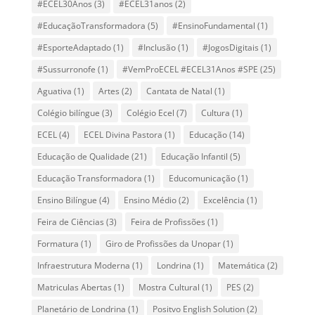
#ECEL30Anos
(3)
#ECEL31anos
(2)
#EducaçãoTransformadora
(5)
#EnsinoFundamental
(1)
#EsporteAdaptado
(1)
#Inclusão
(1)
#JogosDigitais
(1)
#Sussurronofe
(1)
#VemProECEL #ECEL31Anos #SPE
(25)
Aguativa
(1)
Artes
(2)
Cantata de Natal
(1)
Colégio bilíngue
(3)
Colégio Ecel
(7)
Cultura
(1)
ECEL
(4)
ECEL Divina Pastora
(1)
Educação
(14)
Educação de Qualidade
(21)
Educação Infantil
(5)
Educação Transformadora
(1)
Educomunicação
(1)
Ensino Bilíngue
(4)
Ensino Médio
(2)
Excelência
(1)
Feira de Ciências
(3)
Feira de Profissões
(1)
Formatura
(1)
Giro de Profissões da Unopar
(1)
Infraestrutura Moderna
(1)
Londrina
(1)
Matemática
(2)
Matriculas Abertas
(1)
Mostra Cultural
(1)
PES
(2)
Planetário de Londrina
(1)
Positvo English Solution
(2)