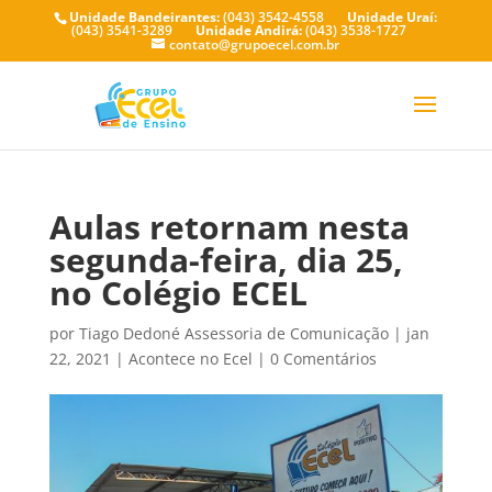
Unidade Bandeirantes:
(043) 3542-4558
Unidade Uraí:
(043) 3541-3289
Unidade Andirá:
(043) 3538-1727
contato@grupoecel.com.br
Aulas retornam nesta
segunda-feira, dia 25,
no Colégio ECEL
por
Tiago Dedoné Assessoria de Comunicação
|
jan
22, 2021
|
Acontece no Ecel
|
0 Comentários