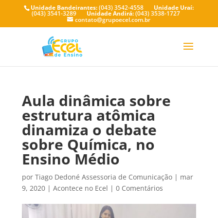
Unidade Bandeirantes:
(043) 3542-4558
Unidade Uraí:
(043) 3541-3289
Unidade Andirá:
(043) 3538-1727
contato@grupoecel.com.br
Aula dinâmica sobre
estrutura atômica
dinamiza o debate
sobre Química, no
Ensino Médio
por
Tiago Dedoné Assessoria de Comunicação
|
mar
9, 2020
|
Acontece no Ecel
|
0 Comentários