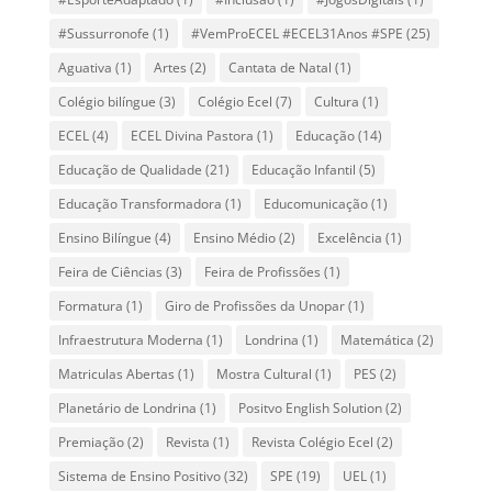
#Sussurronofe
(1)
#VemProECEL #ECEL31Anos #SPE
(25)
Aguativa
(1)
Artes
(2)
Cantata de Natal
(1)
Colégio bilíngue
(3)
Colégio Ecel
(7)
Cultura
(1)
ECEL
(4)
ECEL Divina Pastora
(1)
Educação
(14)
Educação de Qualidade
(21)
Educação Infantil
(5)
Educação Transformadora
(1)
Educomunicação
(1)
Ensino Bilíngue
(4)
Ensino Médio
(2)
Excelência
(1)
Feira de Ciências
(3)
Feira de Profissões
(1)
Formatura
(1)
Giro de Profissões da Unopar
(1)
Infraestrutura Moderna
(1)
Londrina
(1)
Matemática
(2)
Matriculas Abertas
(1)
Mostra Cultural
(1)
PES
(2)
Planetário de Londrina
(1)
Positvo English Solution
(2)
Premiação
(2)
Revista
(1)
Revista Colégio Ecel
(2)
Sistema de Ensino Positivo
(32)
SPE
(19)
UEL
(1)