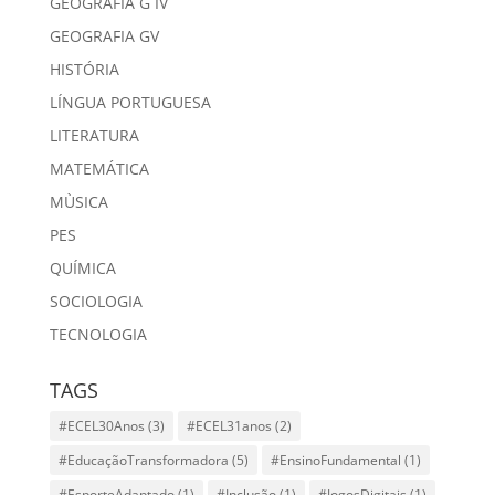
GEOGRAFIA G IV
GEOGRAFIA GV
HISTÓRIA
LÍNGUA PORTUGUESA
LITERATURA
MATEMÁTICA
MÙSICA
PES
QUÍMICA
SOCIOLOGIA
TECNOLOGIA
TAGS
#ECEL30Anos
(3)
#ECEL31anos
(2)
#EducaçãoTransformadora
(5)
#EnsinoFundamental
(1)
#EsporteAdaptado
(1)
#Inclusão
(1)
#JogosDigitais
(1)