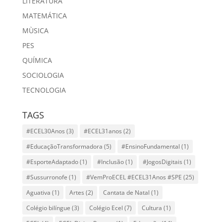
LITERATURA
MATEMÁTICA
MÙSICA
PES
QUÍMICA
SOCIOLOGIA
TECNOLOGIA
TAGS
#ECEL30Anos
(3)
#ECEL31anos
(2)
#EducaçãoTransformadora
(5)
#EnsinoFundamental
(1)
#EsporteAdaptado
(1)
#Inclusão
(1)
#JogosDigitais
(1)
#Sussurronofe
(1)
#VemProECEL #ECEL31Anos #SPE
(25)
Aguativa
(1)
Artes
(2)
Cantata de Natal
(1)
Colégio bilíngue
(3)
Colégio Ecel
(7)
Cultura
(1)