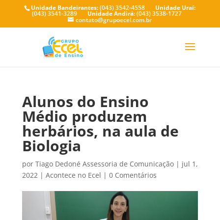
Unidade Bandeirantes:
(043) 3542-4558
Unidade Uraí:
(043) 3541-3289
Unidade Andirá:
(043) 3538-1727
contato@grupoecel.com.br
Alunos do Ensino
Médio produzem
herbários, na aula de
Biologia
por
Tiago Dedoné Assessoria de Comunicação
|
jul 1,
2022
|
Acontece no Ecel
|
0 Comentários