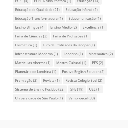
ECEL
(4)
ECEL Divina Pastora
(1)
Educação
(14)
Educação de Qualidade
(21)
Educação Infantil
(5)
Educação Transformadora
(1)
Educomunicação
(1)
Ensino Bilíngue
(4)
Ensino Médio
(2)
Excelência
(1)
Feira de Ciências
(3)
Feira de Profissões
(1)
Formatura
(1)
Giro de Profissões da Unopar
(1)
Infraestrutura Moderna
(1)
Londrina
(1)
Matemática
(2)
Matriculas Abertas
(1)
Mostra Cultural
(1)
PES
(2)
Planetário de Londrina
(1)
Positvo English Solution
(2)
Premiação
(2)
Revista
(1)
Revista Colégio Ecel
(2)
Sistema de Ensino Positivo
(32)
SPE
(19)
UEL
(1)
Universidade de São Paulo
(1)
Vemproecel
(33)