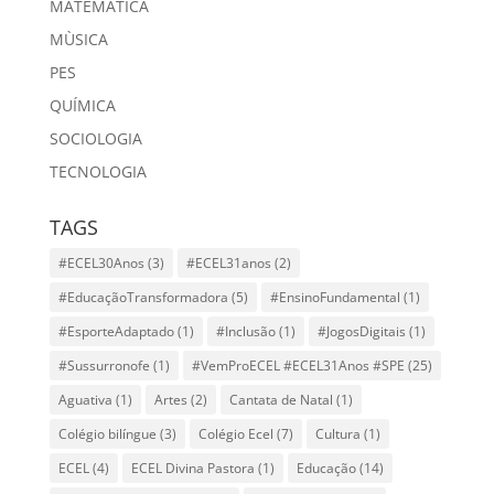
MATEMÁTICA
MÙSICA
PES
QUÍMICA
SOCIOLOGIA
TECNOLOGIA
TAGS
#ECEL30Anos
(3)
#ECEL31anos
(2)
#EducaçãoTransformadora
(5)
#EnsinoFundamental
(1)
#EsporteAdaptado
(1)
#Inclusão
(1)
#JogosDigitais
(1)
#Sussurronofe
(1)
#VemProECEL #ECEL31Anos #SPE
(25)
Aguativa
(1)
Artes
(2)
Cantata de Natal
(1)
Colégio bilíngue
(3)
Colégio Ecel
(7)
Cultura
(1)
ECEL
(4)
ECEL Divina Pastora
(1)
Educação
(14)