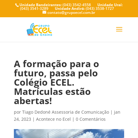
Unidade Bandeirantes:
(043) 3542-4558
Unidade Uraí:
(043) 3541-3289
Unidade Andirá:
(043) 3538-1727
contato@grupoecel.com.br
A formação para o
futuro, passa pelo
Colégio ECEL.
Matrículas estão
abertas!
por
Tiago Dedoné Assessoria de Comunicação
|
jan
24, 2023
|
Acontece no Ecel
|
0 Comentários