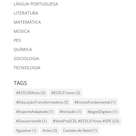
LÍNGUA PORTUGUESA
LITERATURA
MATEMÁTICA
MÙSICA
PES
QUÍMICA
SOCIOLOGIA
TECNOLOGIA
TAGS
#ECEL30Anos
(3)
#ECEL31anos
(2)
#EducaçãoTransformadora
(5)
#EnsinoFundamental
(1)
#EsporteAdaptado
(1)
#Inclusão
(1)
#JogosDigitais
(1)
#Sussurronofe
(1)
#VemProECEL #ECEL31Anos #SPE
(25)
Aguativa
(1)
Artes
(2)
Cantata de Natal
(1)