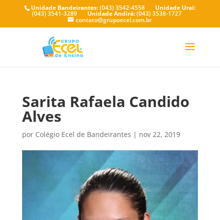
Unidade Bandeirantes:
(043) 3542-4558
Unidade Uraí:
(043) 3541-3289
Unidade Andirá:
(043) 3538-1727
contato@grupoecel.com.br
Sarita Rafaela Candido
Alves
por
Colégio Ecel de Bandeirantes
|
nov 22, 2019