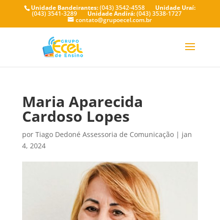
Unidade Bandeirantes:
(043) 3542-4558
Unidade Uraí:
(043) 3541-3289
Unidade Andirá:
(043) 3538-1727
contato@grupoecel.com.br
Maria Aparecida
Cardoso Lopes
por
Tiago Dedoné Assessoria de Comunicação
|
jan
4, 2024