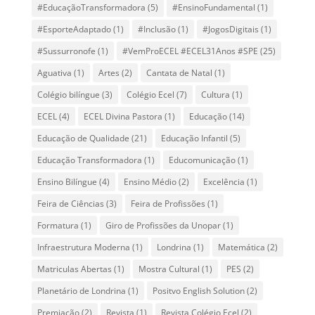
#EducaçãoTransformadora
(5)
#EnsinoFundamental
(1)
#EsporteAdaptado
(1)
#Inclusão
(1)
#JogosDigitais
(1)
#Sussurronofe
(1)
#VemProECEL #ECEL31Anos #SPE
(25)
Aguativa
(1)
Artes
(2)
Cantata de Natal
(1)
Colégio bilíngue
(3)
Colégio Ecel
(7)
Cultura
(1)
ECEL
(4)
ECEL Divina Pastora
(1)
Educação
(14)
Educação de Qualidade
(21)
Educação Infantil
(5)
Educação Transformadora
(1)
Educomunicação
(1)
Ensino Bilíngue
(4)
Ensino Médio
(2)
Excelência
(1)
Feira de Ciências
(3)
Feira de Profissões
(1)
Formatura
(1)
Giro de Profissões da Unopar
(1)
Infraestrutura Moderna
(1)
Londrina
(1)
Matemática
(2)
Matriculas Abertas
(1)
Mostra Cultural
(1)
PES
(2)
Planetário de Londrina
(1)
Positvo English Solution
(2)
Premiação
(2)
Revista
(1)
Revista Colégio Ecel
(2)