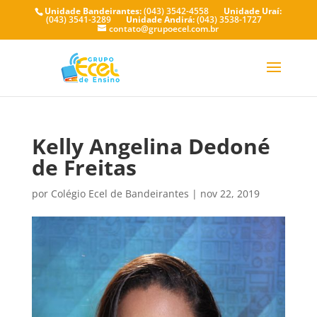
Unidade Bandeirantes:
(043) 3542-4558
Unidade Uraí:
(043) 3541-3289
Unidade Andirá:
(043) 3538-1727
contato@grupoecel.com.br
Kelly Angelina Dedoné
de Freitas
por
Colégio Ecel de Bandeirantes
|
nov 22, 2019