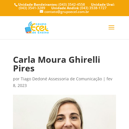
Unidade Bandeirantes:
(043) 3542-4558
Unidade Uraí:
(043) 3541-3289
Unidade Andirá:
(043) 3538-1727
contato@grupoecel.com.br
Carla Moura Ghirelli
Pires
por
Tiago Dedoné Assessoria de Comunicação
|
fev
8, 2023