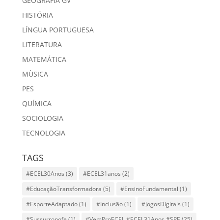
GEOGRAFIA GV
HISTÓRIA
LÍNGUA PORTUGUESA
LITERATURA
MATEMÁTICA
MÙSICA
PES
QUÍMICA
SOCIOLOGIA
TECNOLOGIA
TAGS
#ECEL30Anos
(3)
#ECEL31anos
(2)
#EducaçãoTransformadora
(5)
#EnsinoFundamental
(1)
#EsporteAdaptado
(1)
#Inclusão
(1)
#JogosDigitais
(1)
#Sussurronofe
(1)
#VemProECEL #ECEL31Anos #SPE
(25)