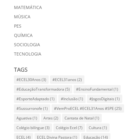
MATEMÁTICA
MÙSICA
PES
QUÍMICA
SOCIOLOGIA
TECNOLOGIA
TAGS
#ECEL30Anos
(3)
#ECEL31anos
(2)
#EducaçãoTransformadora
(5)
#EnsinoFundamental
(1)
#EsporteAdaptado
(1)
#Inclusão
(1)
#JogosDigitais
(1)
#Sussurronofe
(1)
#VemProECEL #ECEL31Anos #SPE
(25)
Aguativa
(1)
Artes
(2)
Cantata de Natal
(1)
Colégio bilíngue
(3)
Colégio Ecel
(7)
Cultura
(1)
ECEL
(4)
ECEL Divina Pastora
(1)
Educação
(14)