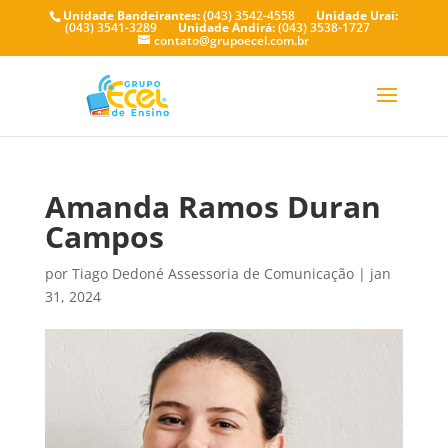
Unidade Bandeirantes:
(043) 3542-4558
Unidade Uraí:
(043) 3541-3289
Unidade Andirá:
(043) 3538-1727
contato@grupoecel.com.br
Amanda Ramos Duran
Campos
por
Tiago Dedoné Assessoria de Comunicação
|
jan
31, 2024